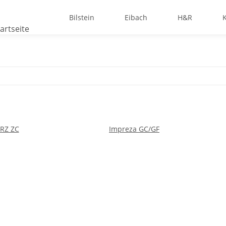
Bilstein
Eibach
H&R
RZ ZC
Impreza GC/GF