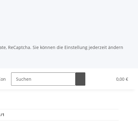
ate, ReCaptcha. Sie können die Einstellung jederzeit ändern
Koni
Vogtland
Ap Sportfahrwerke
0,00 €
KW Auto
/1