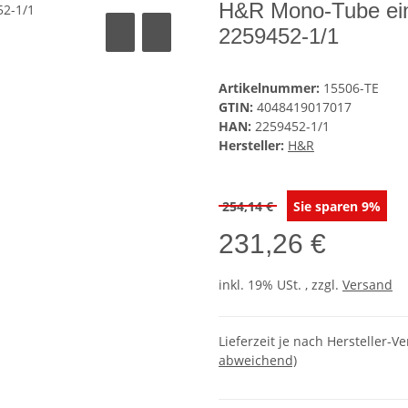
H&R Mono-Tube ei
2259452-1/1
Artikelnummer:
15506-TE
GTIN:
4048419017017
HAN:
2259452-1/1
Hersteller:
H&R
254,14 €
Sie sparen
9%
231,26 €
inkl. 19% USt. , zzgl.
Versand
Lieferzeit je nach Hersteller-Ve
abweichend)