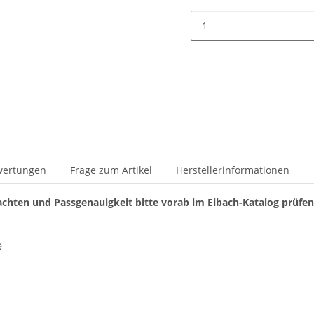
wertungen
Frage zum Artikel
Herstellerinformationen
chten und Passgenauigkeit bitte vorab im Eibach-Katalog prüfe
9