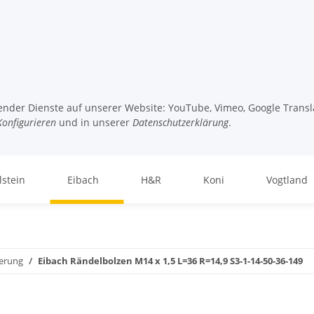
lgender Dienste auf unserer Website: YouTube, Vimeo, Google Transl
Konfigurieren
und in unserer
Datenschutzerklärung
.
lstein
Eibach
H&R
Koni
Vogtland
terung
Eibach Rändelbolzen M14 x 1,5 L=36 R=14,9 S3-1-14-50-36-149