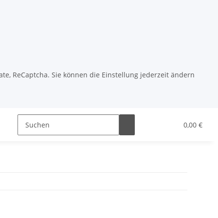
ate, ReCaptcha. Sie können die Einstellung jederzeit ändern
Ap Sportfahrwerke
KW Automotive
0,00 €
ST Sus