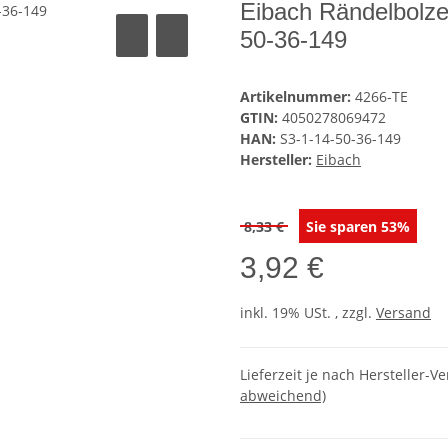
Eibach Rändelbolze
50-36-149
Artikelnummer:
4266-TE
GTIN:
4050278069472
HAN:
S3-1-14-50-36-149
Hersteller:
Eibach
8,33 €
Sie sparen
53%
3,92 €
inkl. 19% USt. , zzgl.
Versand
Lieferzeit je nach Hersteller-Ve
abweichend)