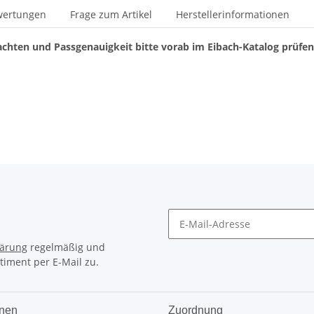
wertungen
Frage zum Artikel
Herstellerinformationen
chten und Passgenauigkeit bitte vorab im Eibach-Katalog prüfe
lärung
regelmäßig und
timent per E-Mail zu.
onen
Zuordnung