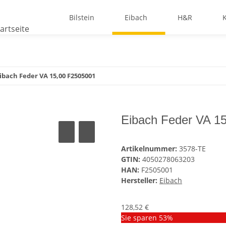
Bilstein
Eibach
H&R
ibach Feder VA 15,00 F2505001
Eibach Feder VA 1
Artikelnummer:
3578-TE
GTIN:
4050278063203
HAN:
F2505001
Hersteller:
Eibach
128,52 €
Sie sparen
53%